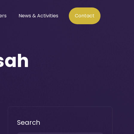
ers
News & Activities
Contact
sah
Search