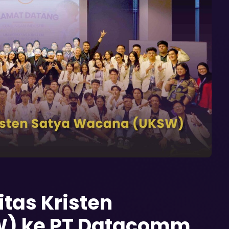
tas Kristen
) ke PT Datacomm