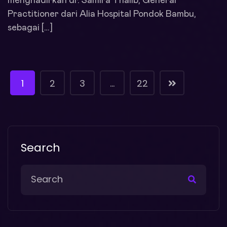
menghadirkan dr. Samira Thalib, General
Practitioner dari Alia Hospital Pondok Bambu,
sebagai […]
1
2
3
…
22
Search