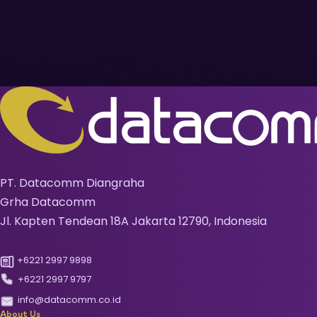
PT. Datacomm Diangraha
Grha Datacomm
Jl. Kapten Tendean 18A Jakarta 12790, Indonesia
+6221 2997 9898
+6221 2997 9797
info@datacomm.co.id
About Us