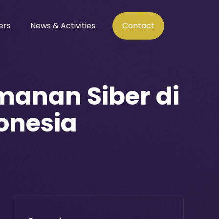
ers
News & Activities
Contact
anan Siber di
onesia