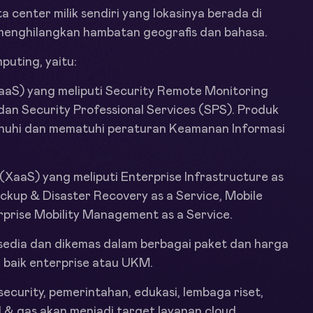
a center milik sendiri yang lokasinya berada di
menghilangkan hambatan geografis dan bahasa.
uting, yaitu:
caaS) yang meliputi Security Remote Monitoring
n Security Professional Services (SPS). Produk
enuhi dan mematuhi peraturan Keamanan Informasi
(XaaS) yang meliputi Enterprise Infrastructure as
ackup & Disaster Recovery as a Service, Mobile
rprise Mobility Management as a Service.
edia dan dikemas dalam berbagai paket dan harga
, baik enterprise atau UKM.
k, security, pemerintahan, edukasi, lembaga riset,
 oil & gas akan menjadi target layanan cloud