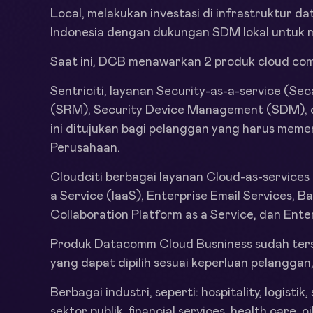
Local, melakukan investasi di infrastruktur dat
Indonesia dengan dukungan SDM lokal untuk 
Saat ini, DCB menawarkan 2 produk cloud comp
Sentriciti, layanan Security-as-a-service (Se
(SRM), Security Device Management (SDM), da
ini ditujukan bagi pelanggan yang harus mem
Perusahaan.
Cloudciti berbagai layanan Cloud-as-services 
a Service (IaaS), Enterprise Email Services, B
Collaboration Platform as a Service, dan Ente
Produk Datacomm Cloud Busniness sudah ters
yang dapat dipilih sesuai keperluan pelanggan
Berbagai industri, seperti: hospitality, logisti
sektor publik, financial services, health care,