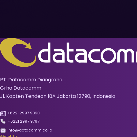
PT. Datacomm Diangraha
Grha Datacomm
Jl. Kapten Tendean 18A Jakarta 12790, Indonesia
+6221 2997 9898
+6221 2997 9797
info@datacomm.co.id
About Us