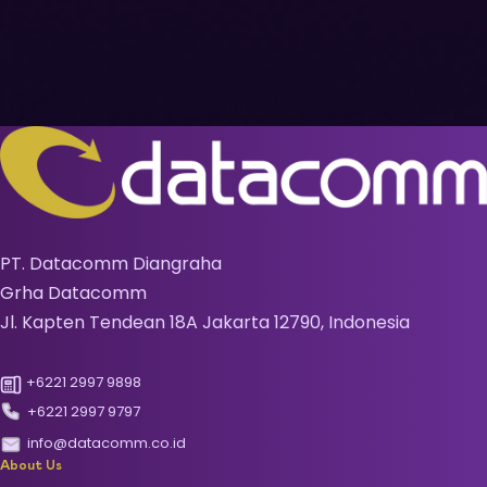
PT. Datacomm Diangraha
Grha Datacomm
Jl. Kapten Tendean 18A Jakarta 12790, Indonesia
+6221 2997 9898
+6221 2997 9797
info@datacomm.co.id
About Us