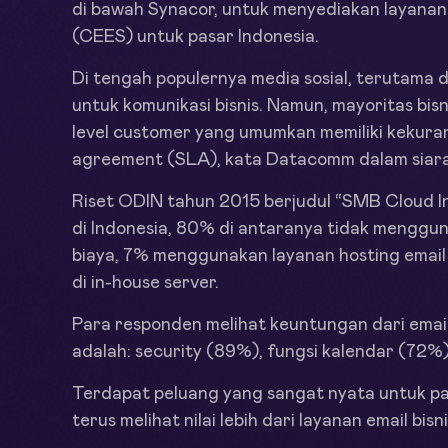
di bawah Synacor, untuk menyediakan layanan 
(CEES) untuk pasar Indonesia.
Di tengah populernya media sosial, terutama 
untuk komunikasi bisnis. Namun, mayoritas bisn
level customer yang umumkan memiliki kekuran
agreement (SLA), kata Datacomm dalam siara
Riset ODIN tahun 2015 berjudul “SMB Cloud 
di Indonesia, 80% di antaranya tidak menggu
biaya, 7% menggunakan layanan hosting email
di in-house server.
Para responden melihat keuntungan dari email
adalah: security (89%), fungsi kalendar (72%
Terdapat peluang yang sangat nyata untuk par
terus melihat nilai lebih dari layanan email bi