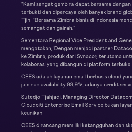
“Kami sangat gembira dapat bersama dengan Z
terbukti dan dipercaya oleh banyak brand glo
Tjin. “Bersama Zimbra bisnis di Indonesia me
semangat dan gairah.”
Sementara Regional Vice President and Gene
mengatakan,”Dengan menjadi partner Datacom
ke Zimbra, produk dari Synacor, terutama unt
kolaborasi yang dibangun di platform terbuka 
CEES adalah layanan email berbasis cloud ya
jaminan availability 99,9%, adanya credit ser
Sutedjo Tjahjadi, Managing Director Dataco
Cloudciti Enterprise Email Service bukan laya
keunikan.
CEES dirancang memiliki ketangguhan dan skal