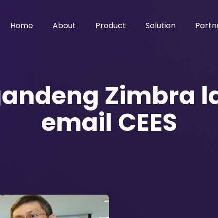
Home
About
Product
Solution
Partn
ndeng Zimbra la
email CEES