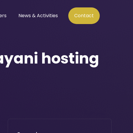
ers
News & Activities
Contact
yani hosting