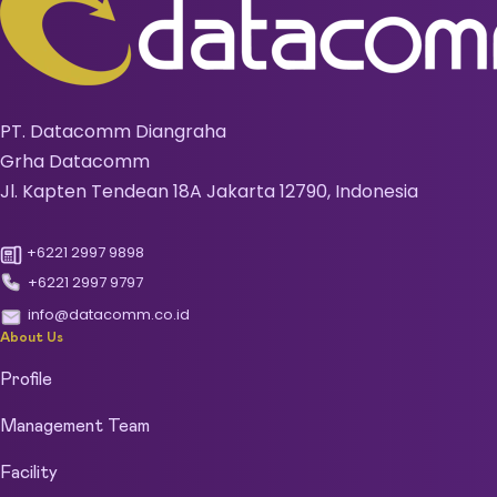
PT. Datacomm Diangraha
Grha Datacomm
Jl. Kapten Tendean 18A Jakarta 12790, Indonesia
+6221 2997 9898
+6221 2997 9797
info@datacomm.co.id
About Us
Profile
Management Team
Facility