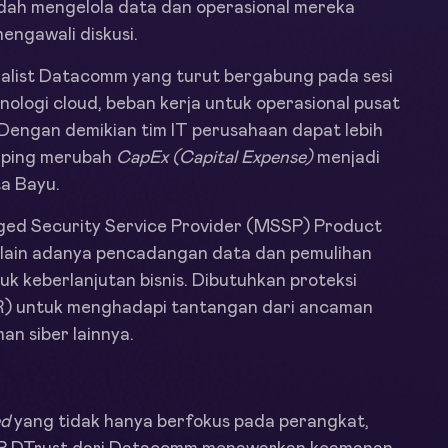
udah mengelola data dan operasional mereka
engawali diskusi.
alist Datacomm yang turut bergabung pada sesi
ogi cloud, beban kerja untuk operasional pusat
“Dengan demikian tim IT perusahaan dapat lebih
amping merubah
CapEx (Capital Expense)
menjadi
ta Bayu.
ed Security Service Provider (MSSP) Product
lain adanya pencadangan data dan pemulihan
tuk keberlanjutan bisnis. Dibutuhkan proteksi
) untuk menghadapi tantangan dari ancaman
an siber lainnya.
ed
yang tidak hanya berfokus pada perangkat,