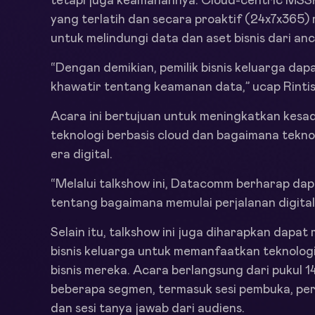
tetapi juga keamanannya. Cloud-centric MS
yang terlatih dan secara proaktif (24x7x36
untuk melindungi data dan aset bisnis dari an
“Dengan demikian, pemilik bisnis keluarga dap
khawatir tentang keamanan data,” ucap Rintis
Acara ini bertujuan untuk meningkatkan kesad
teknologi berbasis cloud dan bagaimana tekno
era digital.
“Melalui talkshow ini, Datacomm berharap da
tentang bagaimana memulai perjalanan digital
Selain itu, talkshow ini juga diharapkan dapat
bisnis keluarga untuk memanfaatkan teknolo
bisnis mereka. Acara berlangsung dari pukul 1
beberapa segmen, termasuk sesi pembuka, per
dan sesi tanya jawab dari audiens.