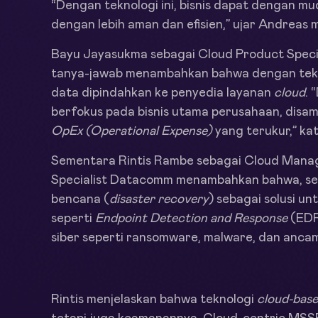
“Dengan teknologi ini, bisnis dapat dengan m
dengan lebih aman dan efisien,” ujar Andreas m
Bayu Jayasukma sebagai Cloud Product Speci
tanya-jawab menambahkan bahwa dengan teknol
data dipindahkan ke penyedia layanan
cloud
. 
berfokus pada bisnis utama perusahaan, dis
OpEx (Operational Expense)
yang terukur,” ka
Sementara Rintis Rambe sebagai Cloud Manag
Specialist Datacomm menambahkan bahwa, se
bencana (
disaster recovery
) sebagai solusi un
seperti
Endpoint Detection and Response
(EDR
siber seperti ransomware, malware, dan ancam
Rintis menjelaskan bahwa teknologi
cloud-bas