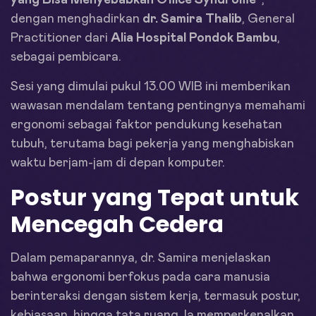
yang Bisa Menyebabkan Office Syndrome”
,
dengan menghadirkan
dr. Samira Thalib
, General
Practitioner dari
Alia Hospital Pondok Bambu
,
sebagai pembicara.
Sesi yang dimulai pukul 13.00 WIB ini memberikan
wawasan mendalam tentang pentingnya memahami
ergonomi sebagai faktor pendukung kesehatan
tubuh, terutama bagi pekerja yang menghabiskan
waktu berjam-jam di depan komputer.
Postur yang Tepat untuk
Mencegah Cedera
Dalam pemaparannya, dr. Samira menjelaskan
bahwa ergonomi berfokus pada cara manusia
berinteraksi dengan sistem kerja, termasuk postur,
kebiasaan, hingga tata ruang. Ia memperkenalkan