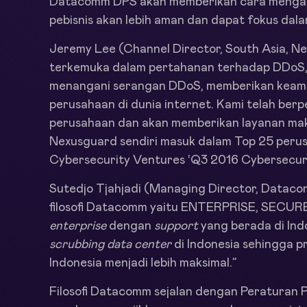
Datacomm DPS akan memberikan cara menga
pebisnis akan lebih aman dan dapat fokus dala
Jeremy Lee (Channel Director, South Asia, 
terkemuka dalam pertahanan terhadap DDoS, 
menangani serangan DDoS, memberikan keam
perusahaan di dunia internet. Kami telah b
perusahaan dan akan memberikan layanan maks
Nexusguard sendiri masuk dalam Top 25 perusa
Cybersecurity Ventures ‘Q3 2016 Cybersecur
Sutedjo Tjahjadi (Managing Director, Datac
filosofi Datacomm yaitu ENTERPRISE, SECURE
enterprise
dengan
support
yang berada di In
scrubbing data center
di Indonesia sehingga p
Indonesia menjadi lebih maksimal.”
Filosofi Datacomm sejalan dengan Peraturan 