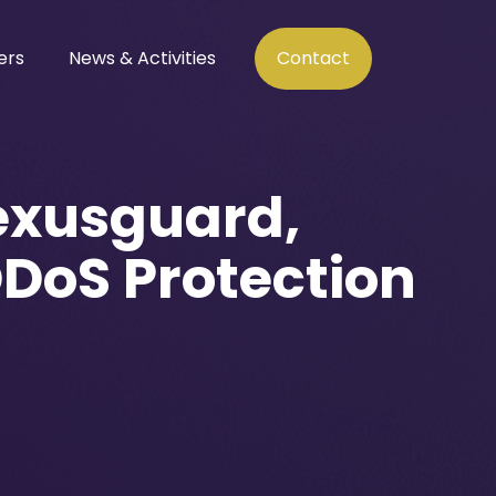
ers
News & Activities
Contact
exusguard,
oS Protection