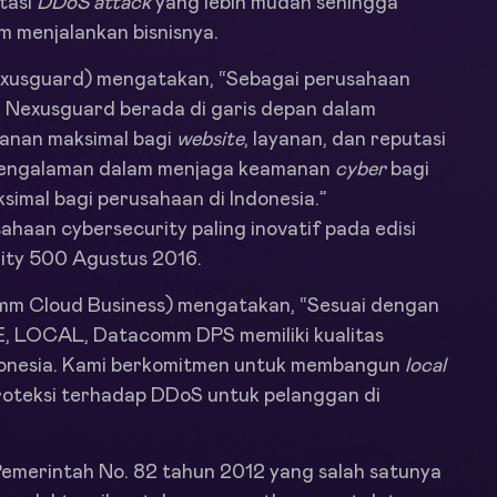
tasi
DDoS attack
yang lebih mudah sehingga
m menjalankan bisnisnya.
Nexusguard) mengatakan, “Sebagai perusahaan
Nexusguard berada di garis depan dalam
anan maksimal bagi
website
, layanan, dan reputasi
erpengalaman dalam menjaga keamanan
cyber
bagi
imal bagi perusahaan di Indonesia.”
haan cybersecurity paling inovatif pada edisi
ity 500 Agustus 2016.
omm Cloud Business) mengatakan, “Sesuai dengan
, LOCAL, Datacomm DPS memiliki kualitas
donesia. Kami berkomitmen untuk membangun
local
roteksi terhadap DDoS untuk pelanggan di
Pemerintah No. 82 tahun 2012 yang salah satunya