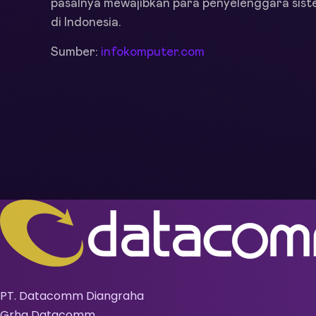
pasalnya mewajibkan para penyelenggara sis
di Indonesia.
Sumber:
infokomputer.com
PT. Datacomm Diangraha
Grha Datacomm