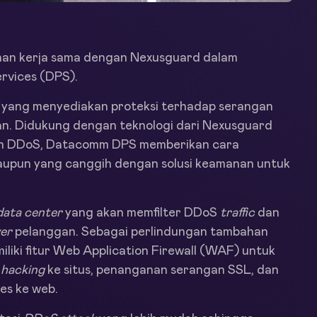
an kerja sama dengan Nexusguard dalam
vices (DPS).
yang menyediakan proteksi terhadap serangan
gan. Didukung dengan teknologi dari Nexusguard
an DDoS, Datacomm DPS memberikan cara
upun yang canggih dengan solusi keamanan untuk
data center
yang akan memfilter DDoS
traffic
dan
er
pelanggan. Sebagai perlindungan tambahan
iki fitur Web Application Firewall (WAF) untuk
n
hacking
ke situs, penanganan serangan SSL, dan
es ke web.