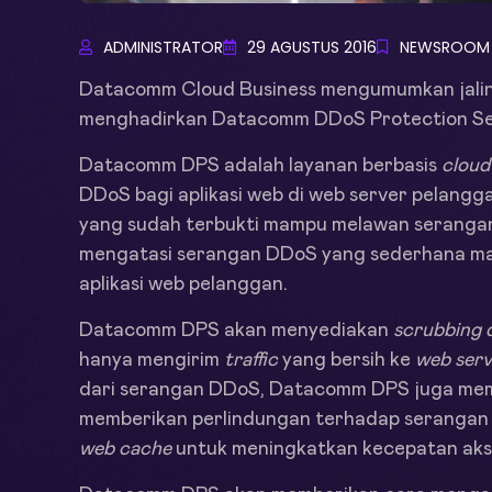
ADMINISTRATOR
29 AGUSTUS 2016
NEWSROOM
Datacomm Cloud Business mengumumkan jalin
menghadirkan Datacomm DDoS Protection Ser
Datacomm DPS adalah layanan berbasis
cloud
DDoS bagi aplikasi web di web server pelang
yang sudah terbukti mampu melawan serang
mengatasi serangan DDoS yang sederhana ma
aplikasi web pelanggan.
Datacomm DPS akan menyediakan
scrubbing 
hanya mengirim
traffic
yang bersih ke
web serv
dari serangan DDoS, Datacomm DPS juga memil
memberikan perlindungan terhadap seranga
web cache
untuk meningkatkan kecepatan aks