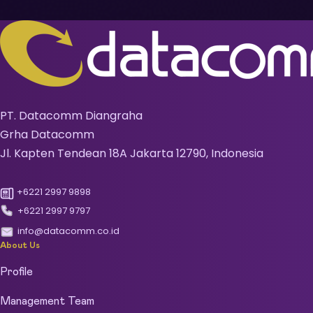
PT. Datacomm Diangraha
Grha Datacomm
Jl. Kapten Tendean 18A Jakarta 12790, Indonesia
+6221 2997 9898
+6221 2997 9797
info@datacomm.co.id
About Us
Profile
Management Team