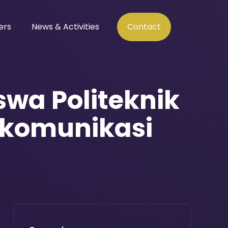
ers
News & Activities
Contact
wa Politeknik
ekomunikasi