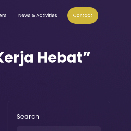
ers
News & Activities
Contact
Kerja Hebat”
Search