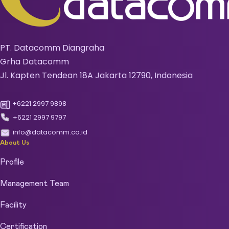
PT. Datacomm Diangraha
Grha Datacomm
Jl. Kapten Tendean 18A Jakarta 12790, Indonesia
+6221 2997 9898
+6221 2997 9797
info@datacomm.co.id
About Us
Profile
Management Team
Facility
Certification