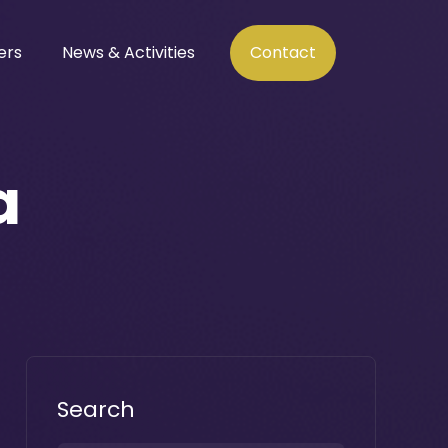
ers
News & Activities
Contact
a
Search