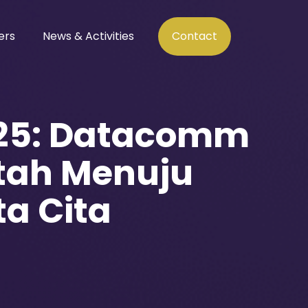
ers
News & Activities
Contact
025: Datacomm
ntah Menuju
ta Cita